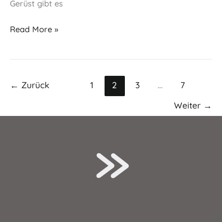
Gerüst gibt es
Lebensturm
Read More »
←
Zurück
1
2
3
…
7
Weiter
→