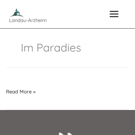
Zum
Inhalt
springen
Landau-Arzheim
Im Paradies
Testbeitrag
Read More »
Im
Paradies